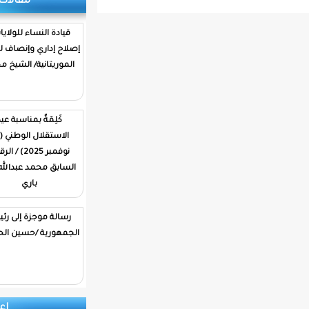
مقالات وتحليلات
قيادة النساء للولايات…
إصلاح إداري وإنصاف للمرأة
الموريتانية/ الشيخ محمد
كَلِمَةٌ بمناسبة عيد
الاستقلال الوطني (28
نوفمبر 2025) / الرقيب
السابق محمد عبدالله ولد
باري
رسالة موجزة إلى رئيس
الجمهورية /حسين الحسين
إعلانات