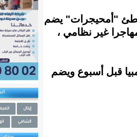
جرات" يضم
7 مهاجرا غير نظامي ،
بوع ويضم
البلديات
إينال
اتميميشات
الشامي
انوامغار
بولنوار