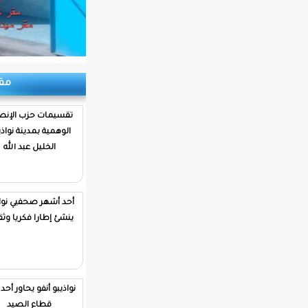
مقابلات
تقسيمات حزب الإنصاف
الوهمية بمدينة نواذيبو/
الخليل عبد الله
أحد أشهر صحفيي نواذيبو
ينشئ إطارا فكريا وثقافيا
نواذيبو أنفو يحاور أحد رموز
قطاع الصيد