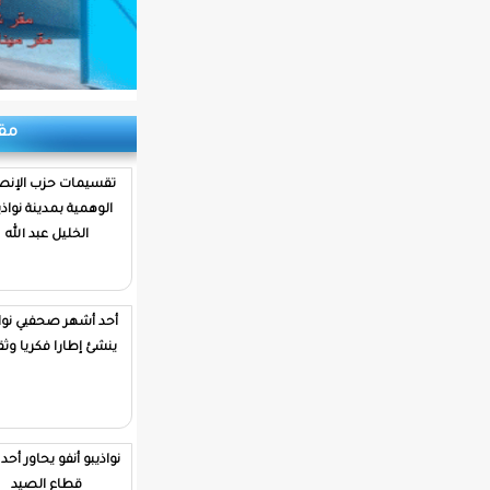
مقابلات
تقسيمات حزب الإنصاف
الوهمية بمدينة نواذيبو/
الخليل عبد الله
أحد أشهر صحفيي نواذيبو
ينشئ إطارا فكريا وثقافيا
نواذيبو أنفو يحاور أحد رموز
قطاع الصيد