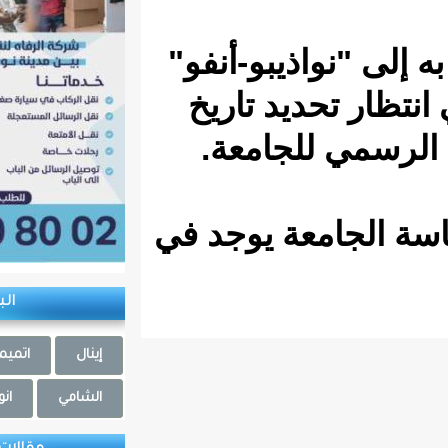
يبو-أنفو"
د تاريخ
جامعة.
ة يوجد في
البلديات
إينال
اتميميشات
الشامي
انوامغار
بولنوار