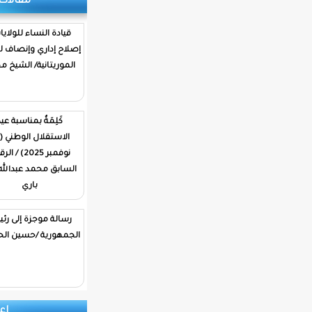
مقالات وتحليلات
قيادة النساء للولايات…
إصلاح إداري وإنصاف للمرأة
الموريتانية/ الشيخ محمد
كَلِمَةٌ بمناسبة عيد
الاستقلال الوطني (28
نوفمبر 2025) / الرقيب
السابق محمد عبدالله ولد
باري
رسالة موجزة إلى رئيس
الجمهورية /حسين الحسين
إعلانات