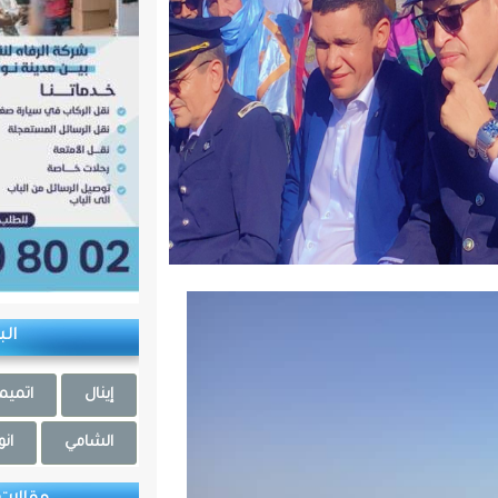
البلديات
إينال
اتميميشات
الشامي
انوامغار
بولنوار