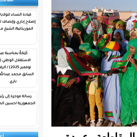
مقالات وتحليلات
قيادة النساء للولايات…
إصلاح إداري وإنصاف للمرأة
الموريتانية/ الشيخ محمد
كَلِمَةٌ بمناسبة عيد
الاستقلال الوطني (28
نوفمبر 2025) / الرقيب
السابق محمد عبدالله ولد
باري
رسالة موجزة إلى رئيس
الجمهورية /حسين الحسين
إعلانات