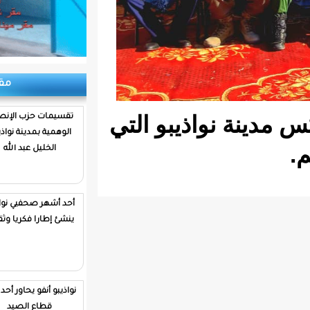
مقابلات
ذيبو التي
تقسيمات حزب الإنصاف
الوهمية بمدينة نواذيبو/
الخليل عبد الله
أحد أشهر صحفيي نواذيبو
ينشئ إطارا فكريا وثقافيا
نواذيبو أنفو يحاور أحد رموز
قطاع الصيد