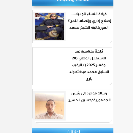
مقالات وتحليلات
قيادة النساء للولايات…
إصلاح إداري وإنصاف للمرأة
الموريتانية/ الشيخ محمد
كَلِمَةٌ بمناسبة عيد
الاستقلال الوطني (28
نوفمبر 2025) / الرقيب
السابق محمد عبدالله ولد
باري
رسالة موجزة إلى رئيس
الجمهورية /حسين الحسين
إعلانات