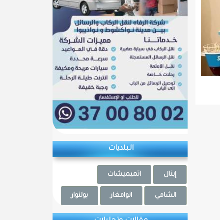
البلديات
إينال
اتميميشات
الشامي
انوامغار
بولنوار