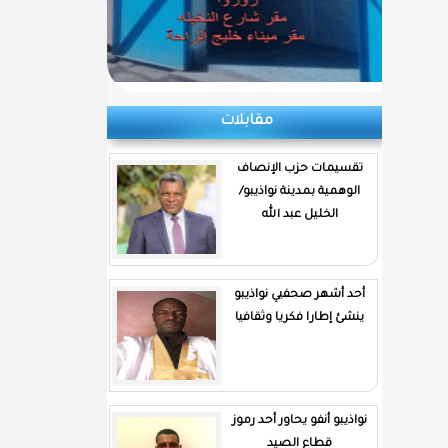
مقابلات
تقسيمات حزب الإنصاف
الوهمية بمدينة نواذيبو/
الخليل عبد الله
أحد أشهر صحفيي نواذيبو
ينشئ إطارا فكريا وثقافيا
نواذيبو أنفو يحاور أحد رموز
قطاع الصيد