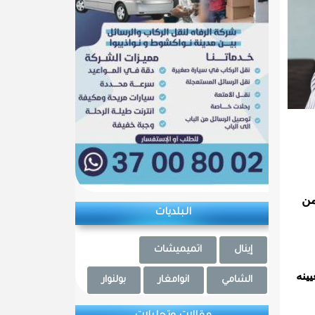
من
البلديات
إينال
اتميميشات
ينه
الشامي
انوامغار
بولنوار