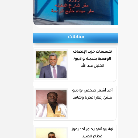
مقابلات
تقسيمات حزب الإنصاف
الوهمية بمدينة نواذيبو/
الخليل عبد الله
أحد أشهر صحفيي نواذيبو
ينشئ إطارا فكريا وثقافيا
نواذيبو أنفو يحاور أحد رموز
قطاع الصيد