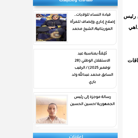
مقالات وتحليلات
 رئيس
قيادة النساء للولايات…
إصلاح إداري وإنصاف للمرأة
داهي
الموريتانية/ الشيخ محمد
كَلِمَةٌ بمناسبة عيد
اقات
الاستقلال الوطني (28
نوفمبر 2025) / الرقيب
السابق محمد عبدالله ولد
باري
رسالة موجزة إلى رئيس
الجمهورية /حسين الحسين
إعلانات